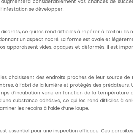
e augmentera considérablement vos chances de succès l
 l’infestation se développer.
crets, ce qui les rend difficiles à repérer à l’œil nu. Ils
ur donnant un aspect nacré. La forme est ovale et légère
clos apparaissent vides, opaques et déformés. Il est impo
Elles choisissent des endroits proches de leur source de
res, à l’abri de la lumière et protégés des prédateurs. U
temps d’incubation varie en fonction de la température a
e d’une substance adhésive, ce qui les rend difficiles à
xaminer les recoins à l’aide d’une loupe.
est essentiel pour une inspection efficace. Ces parasite