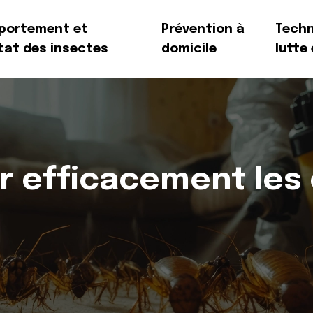
portement et
Prévention à
Techn
tat des insectes
domicile
lutte
r efficacement les