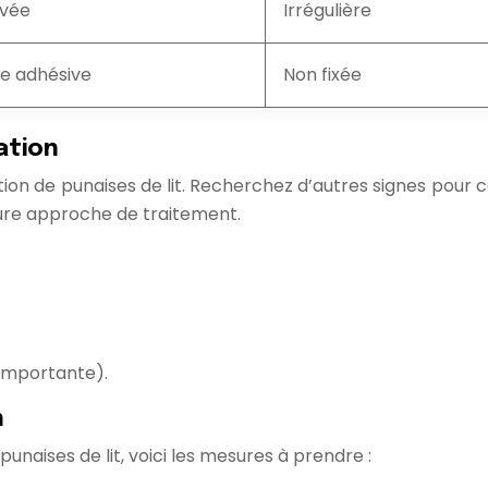
rvée
Irrégulière
ce adhésive
Non fixée
ation
tion de punaises de lit. Recherchez d’autres signes pour 
leure approche de traitement.
 importante).
n
naises de lit, voici les mesures à prendre :