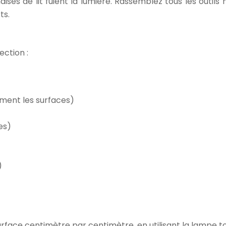
ises de lit fuient la lumière. Rassemblez tous les outil
ts.
ection :
ement les surfaces)
es)
)
face centimètre par centimètre, en utilisant la lampe to