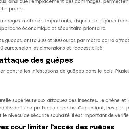
s trous, ainsi que l’emplacement des dommages, permettent
tic précis.
ommages matériels importants, risques de piqûres (dan
pproche économique et sécuritaire prioritaire.
s guêpes: entre 300 et 800 euros par mètre carré affect
uros, selon les dimensions et l’accessibilité.
’attaque des guêpes
ter contre les infestations de guêpes dans le bois. Plu
elle supérieure aux attaques des insectes. Le chêne et le 
antissent une protection accrue. Cependant, ces bois pré
le niveau de sécurité souhaité. Il est important de vérifier
es pour limiter l’accès des guêpes