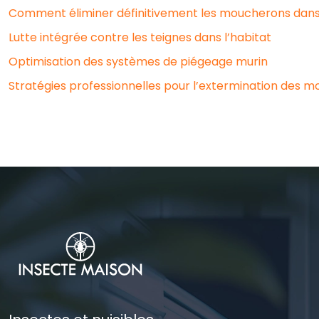
Comment éliminer définitivement les moucherons dans 
Lutte intégrée contre les teignes dans l’habitat
Optimisation des systèmes de piégeage murin
Stratégies professionnelles pour l’extermination des 