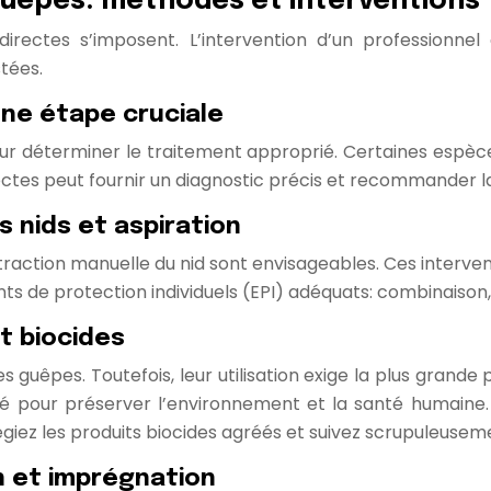
 guêpes: méthodes et interventions
 directes s’imposent. L’intervention d’un professionn
stées.
une étape cruciale
pour déterminer le traitement approprié. Certaines espèc
ectes peut fournir un diagnostic précis et recommander la 
 nids et aspiration
xtraction manuelle du nid sont envisageables. Ces interven
nts de protection individuels (EPI) adéquats: combinaison
t biocides
s guêpes. Toutefois, leur utilisation exige la plus grande
 pour préserver l’environnement et la santé humaine. L’u
ilégiez les produits biocides agréés et suivez scrupuleuse
on et imprégnation